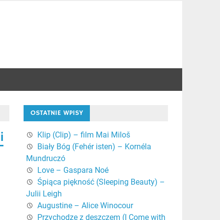
OSTATNIE WPISY
i
Klip (Clip) – film Mai Miloš
Biały Bóg (Fehér isten) – Kornéla
Mundruczó
Love – Gaspara Noé
Śpiąca piękność (Sleeping Beauty) –
Julii Leigh
Augustine – Alice Winocour
i
Przychodzę z deszczem (I Come with