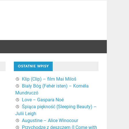
OSTATNIE WPISY
Klip (Clip) – film Mai Miloš
Biały Bóg (Fehér isten) – Kornéla
Mundruczó
Love – Gaspara Noé
Śpiąca piękność (Sleeping Beauty) –
Julii Leigh
Augustine – Alice Winocour
Przychodzę z deszczem (I Come with